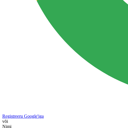
Registreeru Google'iga
või
Nimi