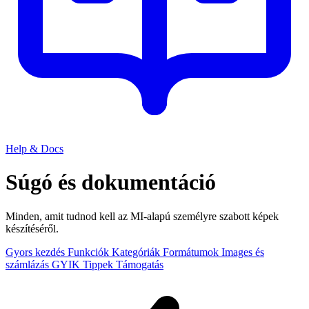
Help & Docs
Súgó és dokumentáció
Minden, amit tudnod kell az MI-alapú személyre szabott képek
készítéséről.
Gyors kezdés
Funkciók
Kategóriák
Formátumok
Images és
számlázás
GYIK
Tippek
Támogatás