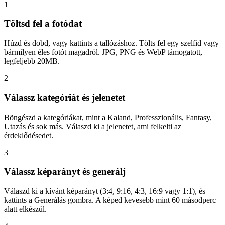
1
Töltsd fel a fotódat
Húzd és dobd, vagy kattints a tallózáshoz. Tölts fel egy szelfid vagy
bármilyen éles fotót magadról. JPG, PNG és WebP támogatott,
legfeljebb 20MB.
2
Válassz kategóriát és jelenetet
Böngészd a kategóriákat, mint a Kaland, Professzionális, Fantasy,
Utazás és sok más. Válaszd ki a jelenetet, ami felkelti az
érdeklődésedet.
3
Válassz képarányt és generálj
Válaszd ki a kívánt képarányt (3:4, 9:16, 4:3, 16:9 vagy 1:1), és
kattints a Generálás gombra. A képed kevesebb mint 60 másodperc
alatt elkészül.