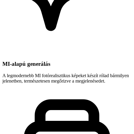
MI-alapú generálás
A legmodernebb MI fotórealisztikus képeket készít rólad bármilyen
jelenetben, természetesen megőrizve a megjelenésedet.