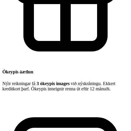
Ókeypis áætlun
Nýir reikningar fá
3 ókeypis images
við nýskráningu. Ekkert
kreditkort þarf. Ókeypis inneignir renna út eftir 12 mánuði.