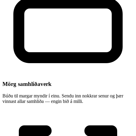
Mörg samhliðaverk
Búðu til margar myndir í einu. Sendu inn nokkrar senur og þær
vinnast allar samhliða — engin bið á milli.