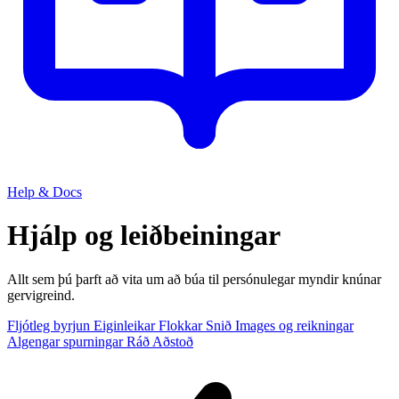
Help & Docs
Hjálp og leiðbeiningar
Allt sem þú þarft að vita um að búa til persónulegar myndir knúnar
gervigreind.
Fljótleg byrjun
Eiginleikar
Flokkar
Snið
Images og reikningar
Algengar spurningar
Ráð
Aðstoð