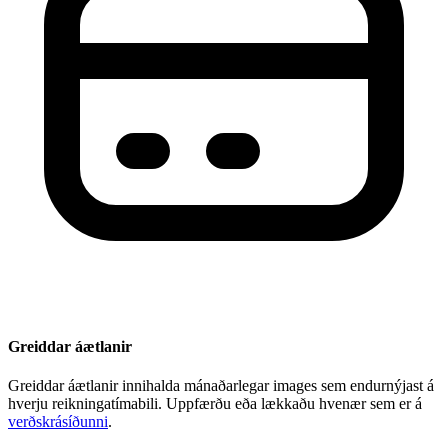
Greiddar áætlanir
Greiddar áætlanir innihalda mánaðarlegar images sem endurnýjast á
hverju reikningatímabili. Uppfærðu eða lækkaðu hvenær sem er á
verðskrásíðunni
.