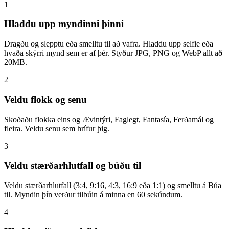
1
Hladdu upp myndinni þinni
Dragðu og slepptu eða smelltu til að vafra. Hladdu upp selfie eða
hvaða skýrri mynd sem er af þér. Styður JPG, PNG og WebP allt að
20MB.
2
Veldu flokk og senu
Skoðaðu flokka eins og Ævintýri, Faglegt, Fantasía, Ferðamál og
fleira. Veldu senu sem hrífur þig.
3
Veldu stærðarhlutfall og búðu til
Veldu stærðarhlutfall (3:4, 9:16, 4:3, 16:9 eða 1:1) og smelltu á Búa
til. Myndin þín verður tilbúin á minna en 60 sekúndum.
4