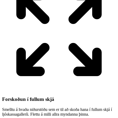
Forskoðun í fullum skjá
Smelltu á hvaða niðurstöðu sem er til að skoða hana í fullum skjá í
ljóskassagalleríi. Flettu á milli allra myndanna þinna.