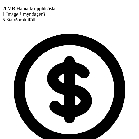
20MB
Hámarksupphleðsla
1
Image á myndagerð
5
Stærðarhlutföll