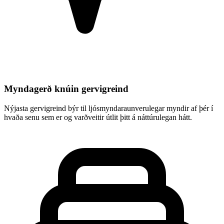
Myndagerð knúin gervigreind
Nýjasta gervigreind býr til ljósmyndaraunverulegar myndir af þér í
hvaða senu sem er og varðveitir útlit þitt á náttúrulegan hátt.