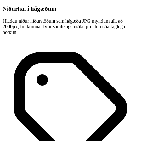
Niðurhal í hágæðum
Hladdu niður niðurstöðum sem hágæða JPG myndum allt að
2000px, fullkomnar fyrir samfélagsmiðla, prentun eða faglega
notkun.