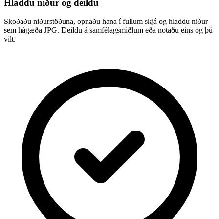
Hladdu niður og deildu
Skoðaðu niðurstöðuna, opnaðu hana í fullum skjá og hladdu niður
sem hágæða JPG. Deildu á samfélagsmiðlum eða notaðu eins og þú
vilt.