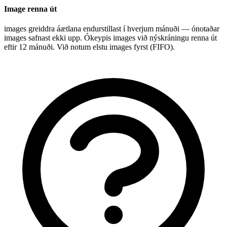
Image renna út
images greiddra áætlana endurstillast í hverjum mánuði — ónotaðar
images safnast ekki upp. Ókeypis images við nýskráningu renna út
eftir 12 mánuði. Við notum elstu images fyrst (FIFO).