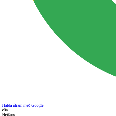
Halda áfram með Google
eða
Netfang