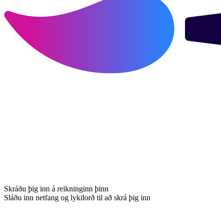
Skráðu þig inn á reikninginn þinn
Sláðu inn netfang og lykilorð til að skrá þig inn