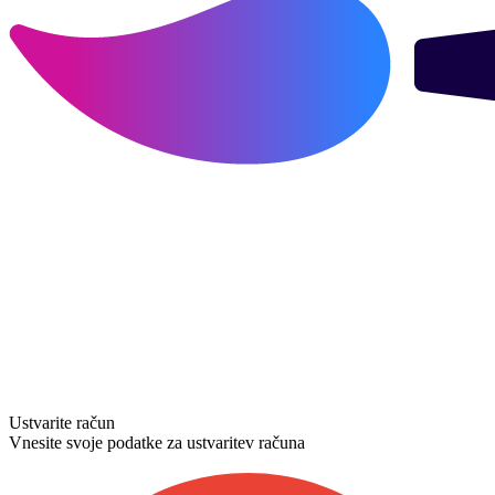
Ustvarite račun
Vnesite svoje podatke za ustvaritev računa