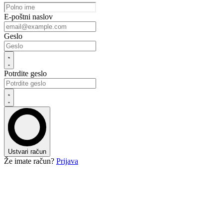
E-poštni naslov
Geslo
Potrdite geslo
Ustvari račun
Že imate račun?
Prijava