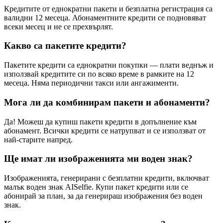
Кредитите от еднократни пакети и безплатна регистрация са
валидни 12 месеца. Абонаментните кредити се подновяват
всеки месец и не се прехвърлят.
Какво са пакетите кредити?
Пакетите кредити са еднократни покупки — плати веднъж и
използвай кредитите си по всяко време в рамките на 12
месеца. Няма периодични такси или ангажименти.
Мога ли да комбинирам пакети и абонаменти?
Да! Можеш да купиш пакети кредити в допълнение към
абонамент. Всички кредити се натрупват и се използват от
най-старите напред.
Ще имат ли изображенията ми воден знак?
Изображенията, генерирани с безплатни кредити, включват
малък воден знак AISelfie. Купи пакет кредити или се
абонирай за план, за да генерираш изображения без воден
знак.