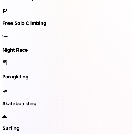
🧗
Free Solo Climbing
🏎️
Night Race
🪂
Paragliding
🛹
Skateboarding
🌊
Surfing