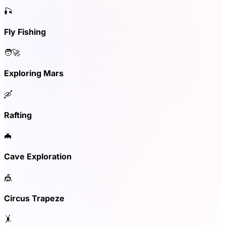
🎣
Fly Fishing
🧑‍🚀
Exploring Mars
🛶
Rafting
🦇
Cave Exploration
🎪
Circus Trapeze
🤸