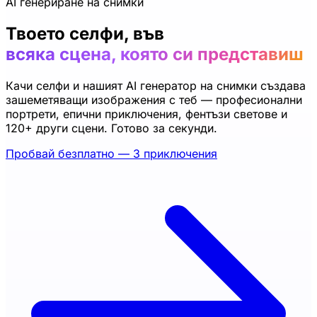
AI генериране на снимки
Твоето селфи, във
всяка сцена, която си представиш
Качи селфи и нашият AI генератор на снимки създава
зашеметяващи изображения с теб — професионални
портрети, епични приключения, фентъзи светове и
120+ други сцени. Готово за секунди.
Пробвай безплатно — 3 приключения