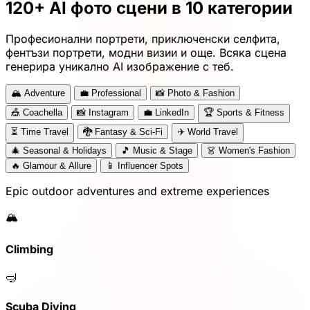
120+ AI фото сцени в 10 категории
Професионални портрети, приключенски селфита,
фентъзи портрети, модни визии и още. Всяка сцена
генерира уникално AI изображение с теб.
🏔️
Adventure
💼
Professional
📸
Photo & Fashion
🎪
Coachella
📸
Instagram
💼
LinkedIn
🏆
Sports & Fitness
⏳
Time Travel
🐉
Fantasy & Sci-Fi
✈️
World Travel
🎄
Seasonal & Holidays
🎵
Music & Stage
👗
Women's Fashion
🔥
Glamour & Allure
📱
Influencer Spots
Epic outdoor adventures and extreme experiences
🏔️
Climbing
🤿
Scuba Diving