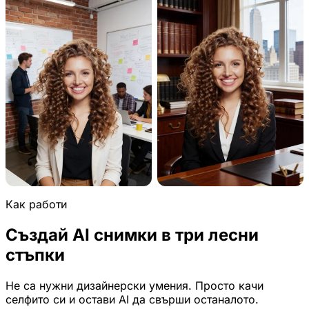
Как работи
Създай AI снимки в три лесни
стъпки
Не са нужни дизайнерски умения. Просто качи
селфито си и остави AI да свърши останалото.