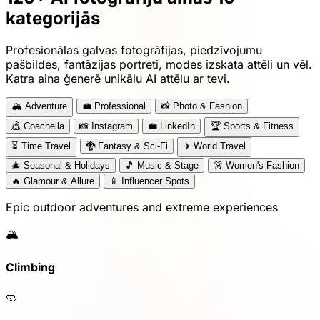
kategorijās
Profesionālas galvas fotogrāfijas, piedzīvojumu
pašbildes, fantāzijas portreti, modes izskata attēli un vēl.
Katra aina ģenerē unikālu AI attēlu ar tevi.
🏔️
Adventure
💼
Professional
📸
Photo & Fashion
🎪
Coachella
📸
Instagram
💼
LinkedIn
🏆
Sports & Fitness
⏳
Time Travel
🐉
Fantasy & Sci-Fi
✈️
World Travel
🎄
Seasonal & Holidays
🎵
Music & Stage
👗
Women's Fashion
🔥
Glamour & Allure
📱
Influencer Spots
Epic outdoor adventures and extreme experiences
🏔️
Climbing
🤿