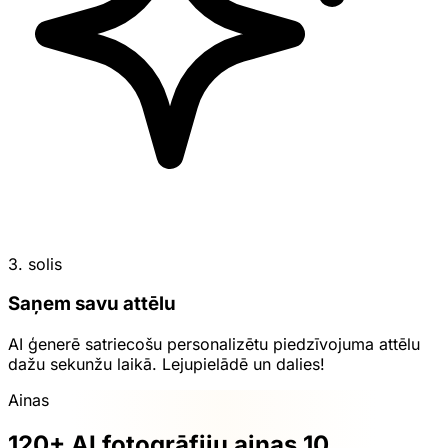
3. solis
Saņem savu attēlu
AI ģenerē satriecošu personalizētu piedzīvojuma attēlu
dažu sekunžu laikā. Lejupielādē un dalies!
Ainas
120+ AI fotogrāfiju ainas 10