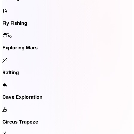
🎣
Fly Fishing
🧑‍🚀
Exploring Mars
🛶
Rafting
🦇
Cave Exploration
🎪
Circus Trapeze