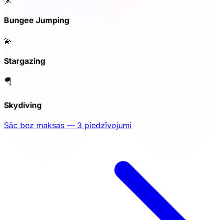
🤸
Bungee Jumping
💫
Stargazing
🪂
Skydiving
Sāc bez maksas — 3 piedzīvojumi