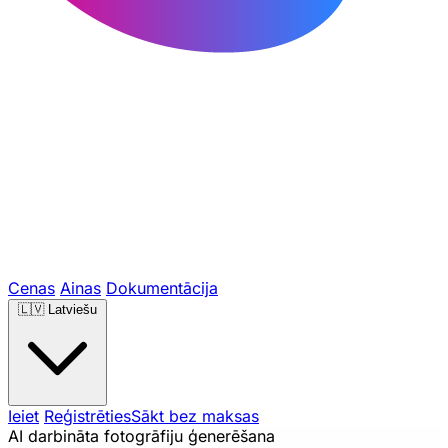
Cenas
Ainas
Dokumentācija
🇱🇻
Latviešu
Ieiet
Reģistrēties
Sākt bez maksas
AI darbināta fotogrāfiju ģenerēšana