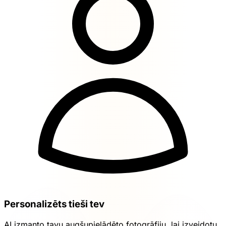
Personalizēts tieši tev
AI izmanto tavu augšupielādēto fotogrāfiju, lai izveidotu