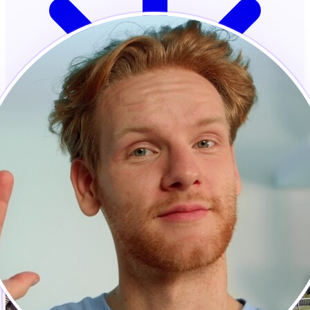
Kredītkarte nav nepieciešama · Gatavs dažu sekunžu
laikā