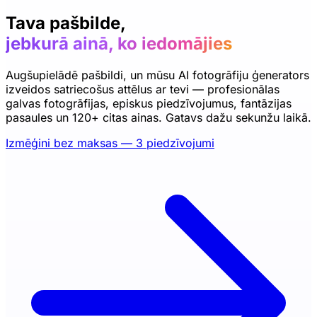
Tava pašbilde,
jebkurā ainā, ko iedomājies
Augšupielādē pašbildi, un mūsu AI fotogrāfiju ģenerators
izveidos satriecošus attēlus ar tevi — profesionālas
galvas fotogrāfijas, episkus piedzīvojumus, fantāzijas
pasaules un 120+ citas ainas. Gatavs dažu sekunžu laikā.
Izmēģini bez maksas — 3 piedzīvojumi