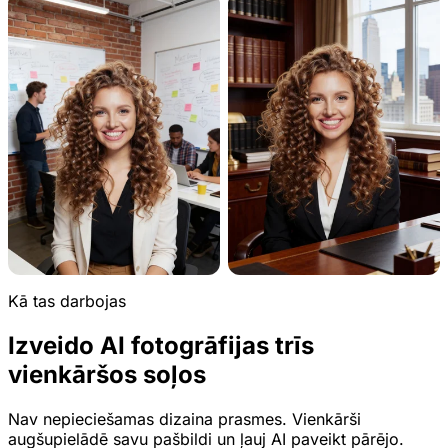
Kā tas darbojas
Izveido AI fotogrāfijas trīs
vienkāršos soļos
Nav nepieciešamas dizaina prasmes. Vienkārši
augšupielādē savu pašbildi un ļauj AI paveikt pārējo.