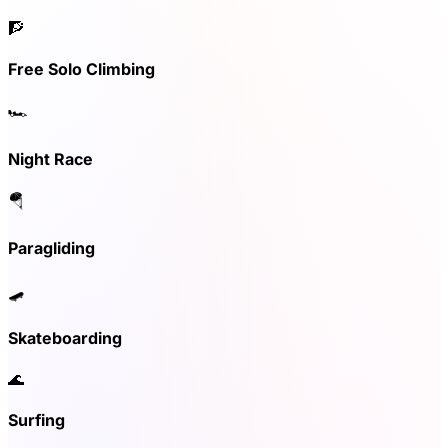
🧗
Free Solo Climbing
🏎️
Night Race
🪂
Paragliding
🛹
Skateboarding
🌊
Surfing