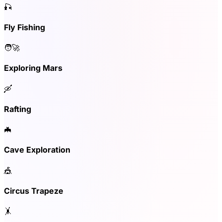
🎣
Fly Fishing
🧑‍🚀
Exploring Mars
🛶
Rafting
🦇
Cave Exploration
🎪
Circus Trapeze
🤸