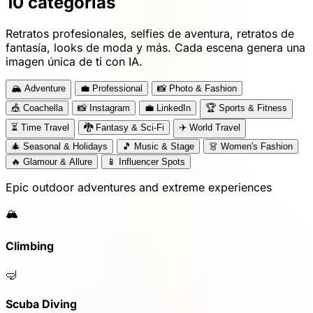
10 categorías
Retratos profesionales, selfies de aventura, retratos de
fantasía, looks de moda y más. Cada escena genera una
imagen única de ti con IA.
🏔️
Adventure
💼
Professional
📸
Photo & Fashion
🎪
Coachella
📸
Instagram
💼
LinkedIn
🏆
Sports & Fitness
⏳
Time Travel
🐉
Fantasy & Sci-Fi
✈️
World Travel
🎄
Seasonal & Holidays
🎵
Music & Stage
👗
Women's Fashion
🔥
Glamour & Allure
📱
Influencer Spots
Epic outdoor adventures and extreme experiences
🏔️
Climbing
🤿
Scuba Diving