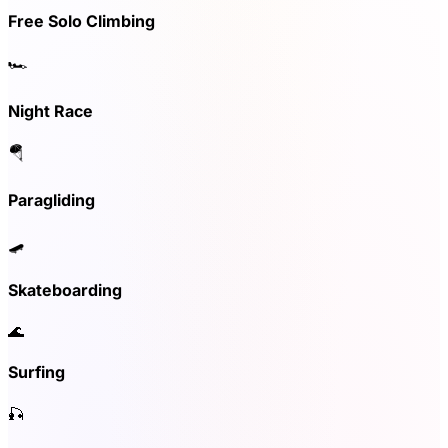
Free Solo Climbing
🏎️
Night Race
🪂
Paragliding
🛹
Skateboarding
🌊
Surfing
🎣