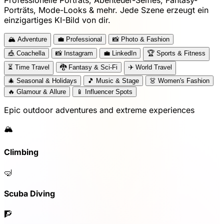
Porträts, Mode-Looks & mehr. Jede Szene erzeugt ein
einzigartiges KI-Bild von dir.
🏔️
Adventure
💼
Professional
📸
Photo & Fashion
🎪
Coachella
📸
Instagram
💼
LinkedIn
🏆
Sports & Fitness
⏳
Time Travel
🐉
Fantasy & Sci-Fi
✈️
World Travel
🎄
Seasonal & Holidays
🎵
Music & Stage
👗
Women's Fashion
🔥
Glamour & Allure
📱
Influencer Spots
Epic outdoor adventures and extreme experiences
🏔️
Climbing
🤿
Scuba Diving
🧗