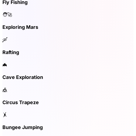
Fly Fishing
🧑‍🚀
Exploring Mars
🛶
Rafting
🦇
Cave Exploration
🎪
Circus Trapeze
🤸
Bungee Jumping