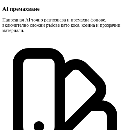
AI премахване
Напреднал AI точно разпознава и премахва фонове,
включително сложни ръбове като коса, козина и прозрачни
материали.